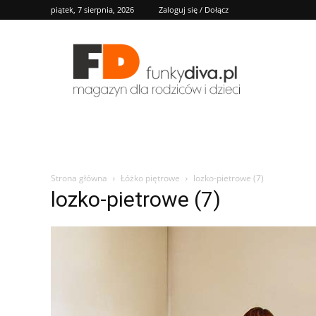
piątek, 7 sierpnia, 2026
Zaloguj się / Dołącz
FD
Strona główna
Łóżko piętrowe
lozko-pietrowe (7)
lozko-pietrowe (7)