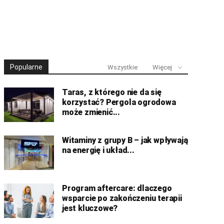
Popularne
Wszystkie
Więcej
Taras, z którego nie da się
korzystać? Pergola ogrodowa
może zmienić...
Witaminy z grupy B – jak wpływają
na energię i układ...
Program aftercare: dlaczego
wsparcie po zakończeniu terapii
jest kluczowe?