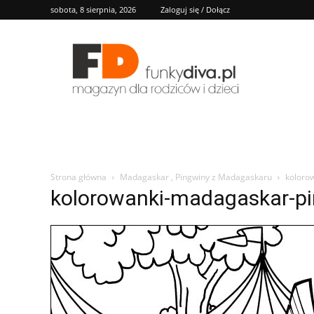
sobota, 8 sierpnia, 2026
Zaloguj się / Dołącz
FD
Strona główna
Madagaskar , Pingwiny z Madagaskaru
koloro
kolorowanki-madagaskar-pi