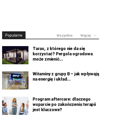
Popularne
Wszystkie
Więcej
Taras, z którego nie da się
korzystać? Pergola ogrodowa
może zmienić...
Witaminy z grupy B – jak wpływają
na energię i układ...
Program aftercare: dlaczego
wsparcie po zakończeniu terapii
jest kluczowe?