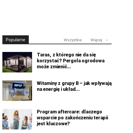
Popularne
Wszystkie
Więcej
Taras, z którego nie da się
korzystać? Pergola ogrodowa
może zmienić...
Witaminy z grupy B – jak wpływają
na energię i układ...
Program aftercare: dlaczego
wsparcie po zakończeniu terapii
jest kluczowe?