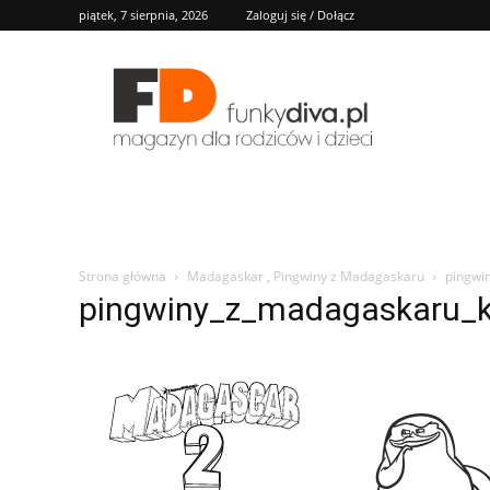
piątek, 7 sierpnia, 2026
Zaloguj się / Dołącz
FD
Strona główna
Madagaskar , Pingwiny z Madagaskaru
pingwi
pingwiny_z_madagaskaru_k