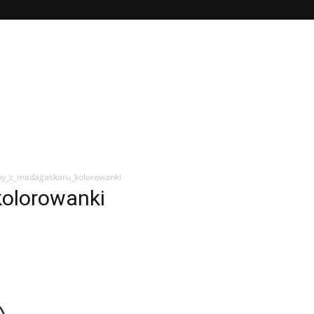
ny_z_madagaskaru_kolorowanki
olorowanki