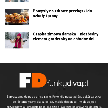
Pomysły na zdrowe przekąski do
szkoły i pracy
Czapka zimowa damska – niezbędny
element garderoby na chłodne dni
Zapraszamy do nas po inspiracje. Pokój dla nastolatków, pokój dziecka,
pokój tematyczny dla dzieci czy meble dziecięce – wiele zdjęć i
przykładów jak urządzić pokój dla dzieci. Do tego kolorowanki do druku,