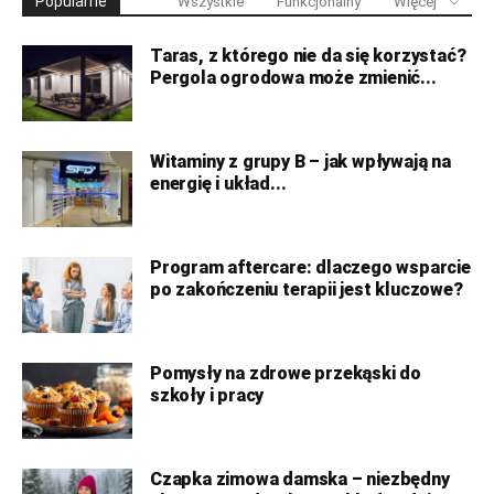
Popularne
Wszystkie
Funkcjonalny
Więcej
Taras, z którego nie da się korzystać?
Pergola ogrodowa może zmienić...
Witaminy z grupy B – jak wpływają na
energię i układ...
Program aftercare: dlaczego wsparcie
po zakończeniu terapii jest kluczowe?
Pomysły na zdrowe przekąski do
szkoły i pracy
Czapka zimowa damska – niezbędny