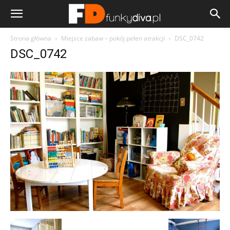
Strona główna
Miejsce zabaw – pokój pełen atrakcji
DSC_0742
DSC_0742