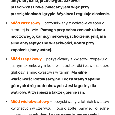
antybiotyczne, przeciwgorączkowe i
przeciwkaszlowe, polecany jest więc przy
przeziębieniach i grypie. Wycisza i reguluje ciśnienie.
Miód wrzosowy
– pozyskiwany z kwiatów wrzosu o
ciemnej barwie.
Pomaga przy schorzeniach układu
moczowego, kamicy nerkowej, schorzeniu jelit, ma
silne antyseptyczne właściwości, dobry przy
zapaleniu jamy ustnej.
Miód rzepakowy
– pozyskiwany z kwiatów rzepaku o
jasnym słomkowym kolorze. Jest słodki i zawiera dużo
glukozy, aminokwasów i witamin.
Ma silne
właściwości detoksacyjne. Leczy stany zapalne
górnych dróg oddechowych. Jest łagodny dla
wątroby. Przyśpiesza także gojenie ran.
Miód wielokwiatowy
– pozyskiwany z letnich kwiatów
kwitnących w czerwcu i lipcu o żółtej barwie. To jedne
z słodszych miodów.
Leczy anemię, zmęczenie i