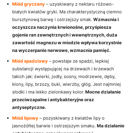
Miód gryczany
– uzyskiwany z nektaru różowo-
białych kwiatów gryki. Ma charakterystyczną ciemno
bursztynową barwę i ostrzejszy smak.
Wzmacnia i
oczyszcza naczynia krwionośne, przyśpiesza
gojenie ran zewnętrznych i wewnętrznych, duża
zawartość magnezu w miodzie wpływa korzystnie
na wyczerpanie nerwowe, wzmacnia pamięć.
Miód spadziowy
– powstaje ze spadzi, lepkiej
substancji występującej na drzewach i krzewach
takich jak: świerki, jodły, sosny, modrzewie, dęby,
klony, lipy, brzozy, buki, wierzby, głóg. Jest najmniej
słodki i ma lekko zielonkawy kolor.
Mocne działanie
przeciwzapalne i antybakteryjne oraz
antyseptyczne.
Miód lipowy
– pozyskiwany z kwiatów lipy o
jasnożółtej barwie i ostrzejszym smaku.
Ma działanie