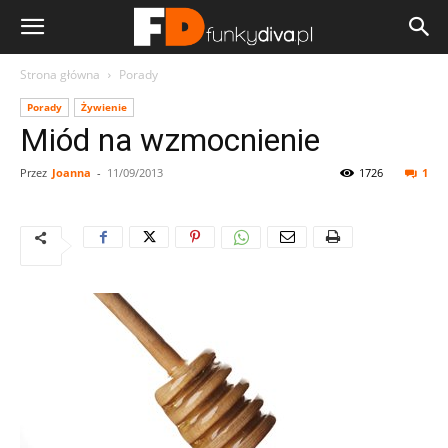
Strona główna
Porady
Porady
Żywienie
Miód na wzmocnienie
Przez
Joanna
-
11/09/2013
1726
1