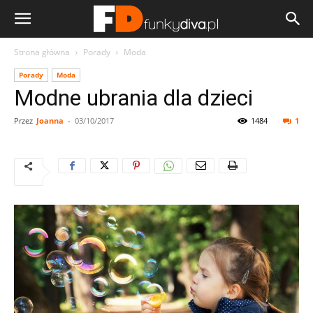
Strona główna
Porady
Moda
Porady
Moda
Modne ubrania dla dzieci
Przez
Joanna
-
03/10/2017
1484
1