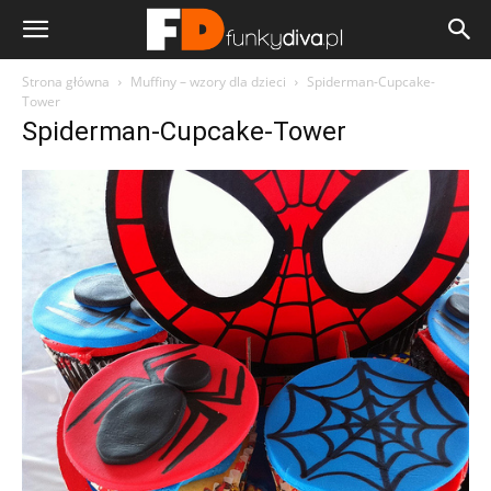
Strona główna
Muffiny – wzory dla dzieci
Spiderman-Cupcake-
Tower
Spiderman-Cupcake-Tower