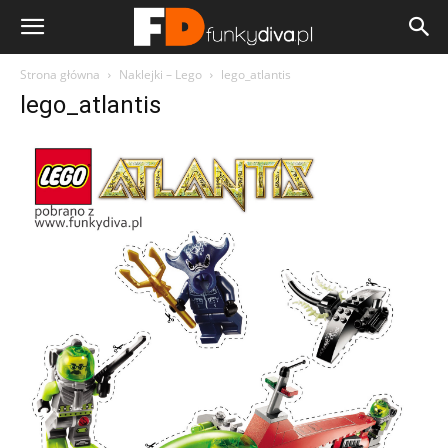
Strona główna
Naklejki – Lego
lego_atlantis
lego_atlantis