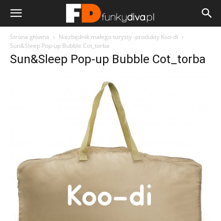
Strona główna
Niezbędnik małego turysty -produkty Koo-di
Sun&Sleep Pop-up Bubble Cot_torba
Sun&Sleep Pop-up Bubble Cot_torba