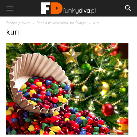
Strona główna
Paczki mikołajkowe na Święta
kuri
kuri