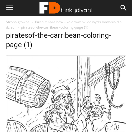
Strona główna
Piraci z Karaibów – kolorowanki do wydrukowania dla
dzieci
piratesof-the-carribean-coloring-page (1)
piratesof-the-carribean-coloring-
page (1)