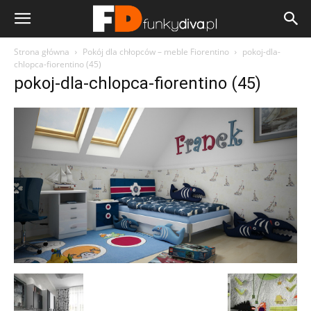
Strona główna
Pokój dla chłopców – meble Fiorentino
pokoj-dla-
chlopca-fiorentino (45)
pokoj-dla-chlopca-fiorentino (45)