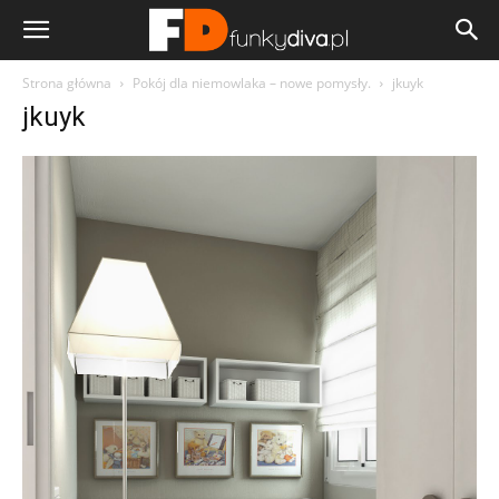
Strona główna
Pokój dla niemowlaka – nowe pomysły.
jkuyk
jkuyk