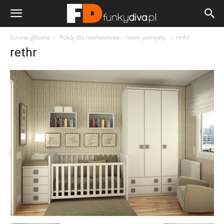
Strona główna
Pokój dla niemowlaka – nowe pomysły.
rethr
rethr