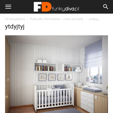
Strona główna
Pokój dla niemowlaka – nowe pomysły.
ytdyjtyj
ytdyjtyj