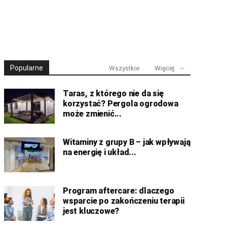
Popularne
Wszystkie
Więcej
Taras, z którego nie da się
korzystać? Pergola ogrodowa
może zmienić...
Witaminy z grupy B – jak wpływają
na energię i układ...
Program aftercare: dlaczego
wsparcie po zakończeniu terapii
jest kluczowe?