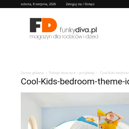
sobota, 8 sierpnia, 2026
Zaloguj się / Dołącz
FD
Strona główna
Pokoje dziecięce – przykłady
Cool-Kids-bedroo
Cool-Kids-bedroom-theme-i