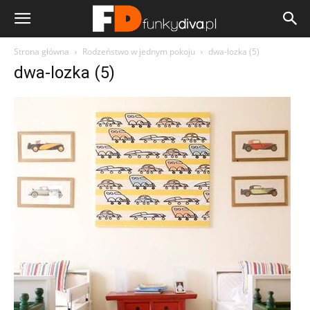
Strona główna
Rodzeństwo w jednym pokoju
dwa-lozka (5)
dwa-lozka (5)