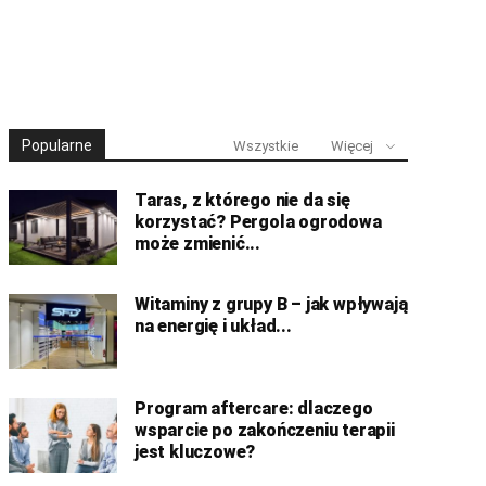
Popularne
Wszystkie
Więcej
Taras, z którego nie da się
korzystać? Pergola ogrodowa
może zmienić...
Witaminy z grupy B – jak wpływają
na energię i układ...
Program aftercare: dlaczego
wsparcie po zakończeniu terapii
jest kluczowe?