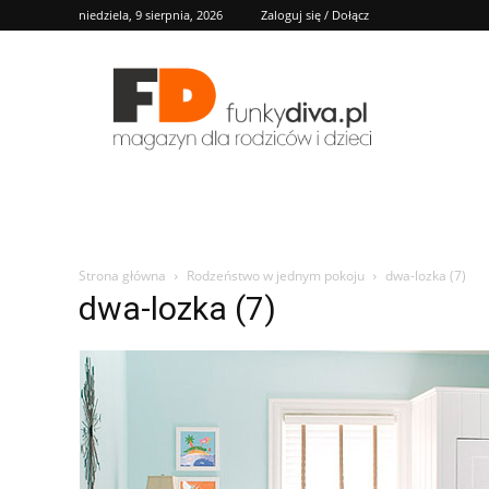
niedziela, 9 sierpnia, 2026
Zaloguj się / Dołącz
FD
Strona główna
Rodzeństwo w jednym pokoju
dwa-lozka (7)
dwa-lozka (7)