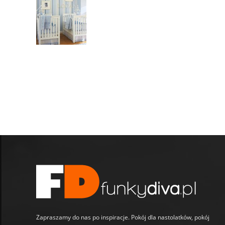
Zapraszamy do nas po inspiracje. Pokój dla nastolatków, pokój