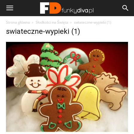
Strona główna
Słodkości na Święta
swiateczne-wypieki (1)
swiateczne-wypieki (1)