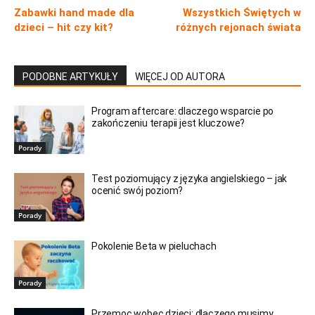
Zabawki hand made dla
Wszystkich Świętych w
dzieci – hit czy kit?
różnych rejonach świata
PODOBNE ARTYKUŁY
WIĘCEJ OD AUTORA
Program aftercare: dlaczego wsparcie po
zakończeniu terapii jest kluczowe?
Porady
Test poziomujący z języka angielskiego – jak
ocenić swój poziom?
Porady
Pokolenie Beta w pieluchach
Porady
Przemoc wobec dzieci: dlaczego musimy