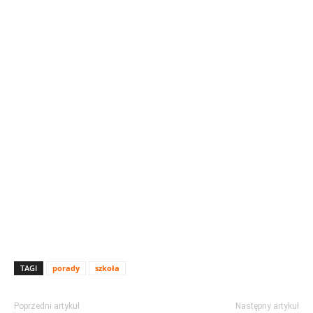
TAGI
porady
szkoła
Poprzedni artykuł
Następny artykuł