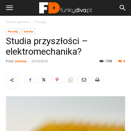
Strona główna
Porady
Porady
Szkoła
Studia przyszłości –
elektromechanika?
Przez
Joanna
-
23/10/2016
1708
0