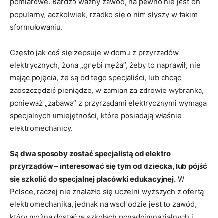
pomiarowe. Bardzo ważny zawód, na pewno nie jest on
popularny, aczkolwiek, rzadko się o nim słyszy w takim
sformułowaniu.
Często jak coś się zepsuje w domu z przyrządów
elektrycznych, żona „gnębi męża”, żeby to naprawił, nie
mając pojęcia, że są od tego specjaliści, lub chcąc
zaoszczędzić pieniądze, w zamian za zdrowie wybranka,
ponieważ „zabawa” z przyrządami elektrycznymi wymaga
specjalnych umiejętności, które posiadają właśnie
elektromechanicy.
Są dwa sposoby zostać specjalistą od elektro
przyrządów – interesować się tym od dziecka, lub pójść
się szkolić do specjalnej placówki edukacyjnej.
W
Polsce, raczej nie znalazło się uczelni wyższych z ofertą
elektromechanika, jednak na wschodzie jest to zawód,
który można dostać w szkołach ponadgimnazjalnych i