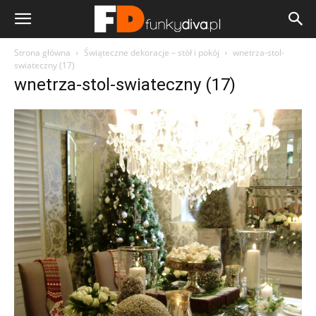
Strona główna
Świąteczne dekoracje – stół i pokój
wnetrza-stol-
swiateczny (17)
wnetrza-stol-swiateczny (17)