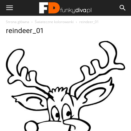
Strona główna
Świateczne kolorowanki
reindeer_01
reindeer_01