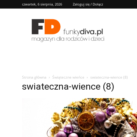
czwartek, 6 sierpnia, 2026
Zaloguj się / Dołącz
FD
Strona główna
Świąteczne wieńce
swiateczna-wience (8)
swiateczna-wience (8)