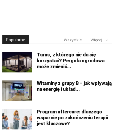
Popularne
Wszystkie
Więcej
Taras, z którego nie da się
korzystać? Pergola ogrodowa
może zmienić...
Witaminy z grupy B – jak wpływają
na energię i układ...
Program aftercare: dlaczego
wsparcie po zakończeniu terapii
jest kluczowe?