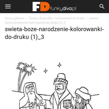
Strona główna
Święta, Gwiazdka – kolorowanki do druku
swieta-
boze-narodzenie-kolorowanki-do-druku (1)_3
swieta-boze-narodzenie-kolorowanki-
do-druku (1)_3