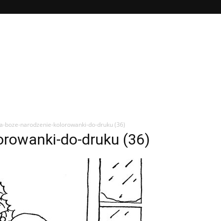
a-boze-narodzenie-kolorowanki-do-druku (36)
orowanki-do-druku (36)