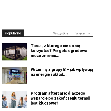
Popularne
Wszystkie
Więcej
Taras, z którego nie da się
korzystać? Pergola ogrodowa
może zmienić...
Witaminy z grupy B – jak wpływają
na energię i układ...
Program aftercare: dlaczego
wsparcie po zakończeniu terapii
jest kluczowe?