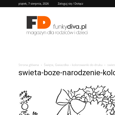
piątek, 7 sierpnia, 2026
Zaloguj się / Dołącz
FD
Strona główna
Święta, Gwiazdka – kolorowanki do druku
swiet
swieta-boze-narodzenie-kol