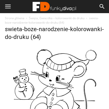
Strona główna
Święta, Gwiazdka – kolorowanki do druku
swieta-
boze-narodzenie-kolorowanki-do-druku (64)
swieta-boze-narodzenie-kolorowanki-
do-druku (64)