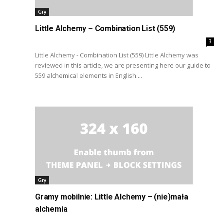
Gry
Little Alchemy – Combination List (559)
3
Little Alchemy - Combination List (559) Little Alchemy was
reviewed in this article, we are presenting here our guide to
559 alchemical elements in English....
Gry
Gramy mobilnie: Little Alchemy – (nie)mała
alchemia