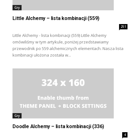
Gry
Little Alchemy – lista kombinacji (559)
251
Little Alchemy - lista kombinacji (559) Little Alchemy
omówiliśmy w tym artykule, poniżej przedstawiamy
przewodnik po 559 alchemicznych elementach. Nasza lista
kombinacji ułożona została w...
Gry
Doodle Alchemy – lista kombinacji (336)
4