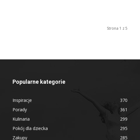
Strona 1 z 5
Popularne kategorie
Inspiracje
370
Porady
361
Kulinaria
299
Pokój dla dziecka
295
Zakupy
285