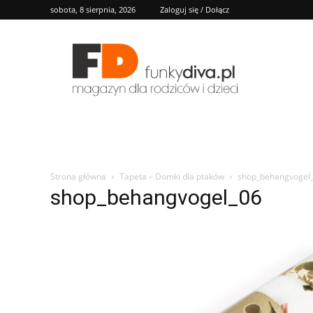
sobota, 8 sierpnia, 2026
Zaloguj się / Dołącz
FD
Strona główna
Tapeta – Domki dla ptaków
shop_behangvogel
shop_behangvogel_06