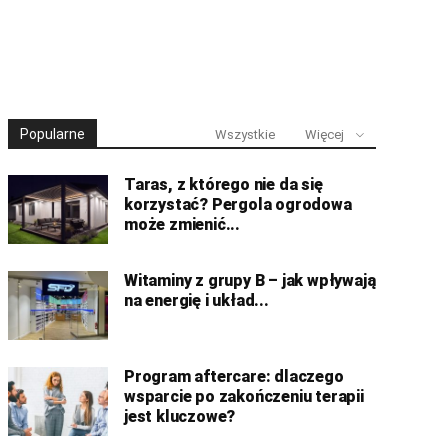
Popularne
Wszystkie
Więcej
Taras, z którego nie da się
korzystać? Pergola ogrodowa
może zmienić...
Witaminy z grupy B – jak wpływają
na energię i układ...
Program aftercare: dlaczego
wsparcie po zakończeniu terapii
jest kluczowe?