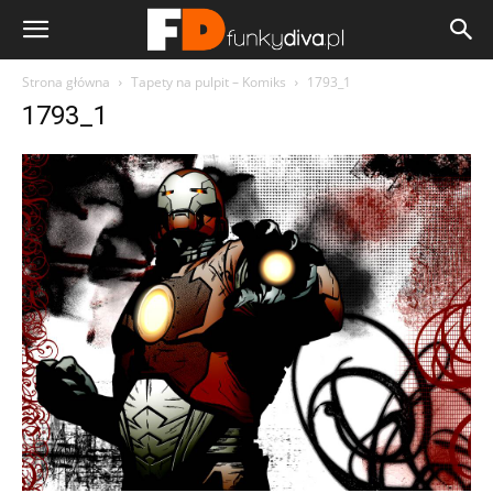
Strona główna
Tapety na pulpit – Komiks
1793_1
1793_1