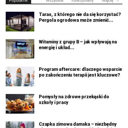
Popularne
Wszystkie
Funkcjonalny
Więcej
Taras, z którego nie da się korzystać?
Pergola ogrodowa może zmienić...
Witaminy z grupy B – jak wpływają na
energię i układ...
Program aftercare: dlaczego wsparcie
po zakończeniu terapii jest kluczowe?
Pomysły na zdrowe przekąski do
szkoły i pracy
Czapka zimowa damska – niezbędny