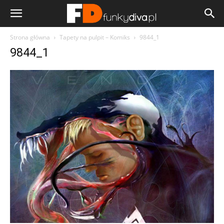
Strona główna
Tapety na pulpit – Komiks
9844_1
9844_1