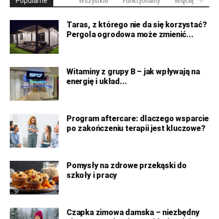
Popularne
Wszystkie
Funkcjonalny
Więcej
Taras, z którego nie da się korzystać?
Pergola ogrodowa może zmienić...
Witaminy z grupy B – jak wpływają na
energię i układ...
Program aftercare: dlaczego wsparcie
po zakończeniu terapii jest kluczowe?
Pomysły na zdrowe przekąski do
szkoły i pracy
Czapka zimowa damska – niezbędny