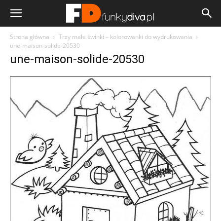
Strona główna
Trzy małe świnki – kolorowanki do wydrukowania
une-maison-solide-20530
une-maison-solide-20530