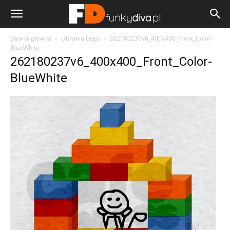
Strona główna
Ubrania Lego
262180237v6_400x400_Front_Color-
BlueWhite
262180237v6_400x400_Front_Color-
BlueWhite