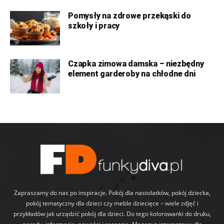
Pomysły na zdrowe przekąski do
szkoły i pracy
Czapka zimowa damska – niezbędny
element garderoby na chłodne dni
Zapraszamy do nas po inspiracje. Pokój dla nastolatków, pokój dziecka,
pokój tematyczny dla dzieci czy meble dziecięce – wiele zdjęć i
przykładów jak urządzić pokój dla dzieci. Do tego kolorowanki do druku,