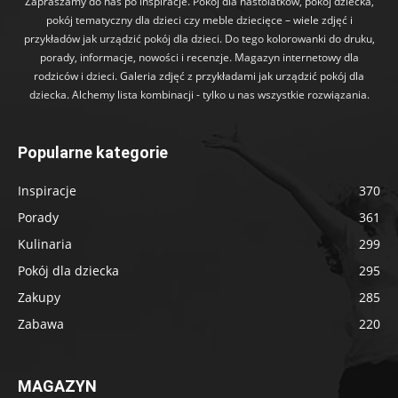
Zapraszamy do nas po inspiracje. Pokój dla nastolatków, pokój dziecka,
pokój tematyczny dla dzieci czy meble dziecięce – wiele zdjęć i
przykładów jak urządzić pokój dla dzieci. Do tego kolorowanki do druku,
porady, informacje, nowości i recenzje. Magazyn internetowy dla
rodziców i dzieci. Galeria zdjęć z przykładami jak urządzić pokój dla
dziecka. Alchemy lista kombinacji - tylko u nas wszystkie rozwiązania.
Popularne kategorie
Inspiracje
370
Porady
361
Kulinaria
299
Pokój dla dziecka
295
Zakupy
285
Zabawa
220
MAGAZYN