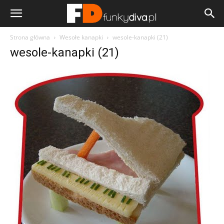
Strona główna
Wesołe kanapki
wesole-kanapki (21)
wesole-kanapki (21)