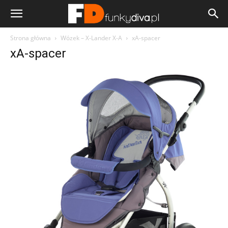
Strona główna
Wózek – X-Lander X-A
xA-spacer
xA-spacer