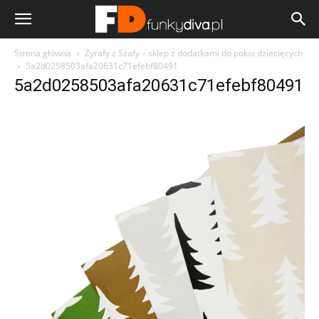
Strona główna
Żyrafy z Szafy – sklep z dodatkami do pokoi dziecięcych
5a2d0258503afa20631c71efebf80491
5a2d0258503afa20631c71efebf80491