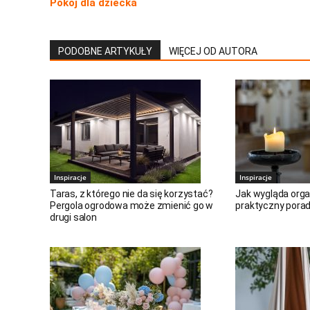
Pokój dla dziecka
PODOBNE ARTYKUŁY
WIĘCEJ OD AUTORA
Inspiracje
Inspiracje
Taras, z którego nie da się korzystać?
Jak wygląda orga
Pergola ogrodowa może zmienić go w
praktyczny porad
drugi salon