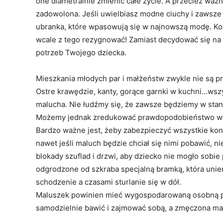
one diametralnie zmienić całe życie. A przecież waż
zadowolona. Jeśli uwielbiasz modne ciuchy i zawsze
ubranka, które wpasowują się w najnowszą modę. Koc
wcale z tego rezygnować! Zamiast decydować się na
potrzeb Twojego dziecka.
Mieszkania młodych par i małżeństw zwykle nie są p
Ostre krawędzie, kanty, gorące garnki w kuchni…wszy
malucha. Nie łudźmy się, że zawsze będziemy w sta
Możemy jednak zredukować prawdopodobieństwo w
Bardzo ważne jest, żeby zabezpieczyć wszystkie kont
nawet jeśli maluch będzie chciał się nimi pobawić, n
blokady szuflad i drzwi, aby dziecko nie mogło sobi
odgrodzone od szkraba specjalną bramką, która uniem
schodzenie a czasami sturlanie się w dół.
Maluszek powinien mieć wygospodarowaną osobną pr
samodzielnie bawić i zajmować sobą, a zmęczona mama