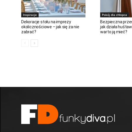
Inspiracje
Pokój dla chłopca
Dekoracje stołu na imprezy
Bezpieczna przes
okolicznościowe – jak się za nie
jak działa huśtaw
zabrać?
warto ją mieć?