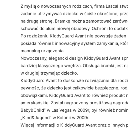
Z myślą o nowoczesnych rodzicach, firma Lascal stw
zadanie utrzymywać dziecko w ściśle określonej prz
na drugą stronę. Bramkę można zamontować zarówno 
schować do aluminiowej obudowy. Ochroni to dodat
Po rozłożeniu KiddyGuard Avant nie powstaje żaden s
posiada również innowacyjny system zamykania, któ
manualną urządzenia.
Nowoczesny, elegancki design KiddyGuard Avant spr
bardziej klasycznego wnętrza. Obsługa bramki jest na
w drugiej trzymając dziecko.
KiddyGuard Avant to doskonałe rozwiązanie dla rodz
pewność, że dziecko jest całkowicie bezpieczne, ro
obowiązkami. KiddyGuard Avant to również produkt na
amerykańskie. Został nagrodzony prestiżową nagrodą
Baby&Child” w Las Vegas w 2009r, był również nomin
„Kind&Jugend” w Kolonii w 2009r.
Więcej informacji o KiddyGuard Avant oraz o innych 