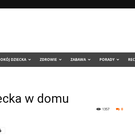
POKÓJ DZIECKA
ZDROWIE
ZABAWA
PORADY
REC
ecka w domu
1357
0