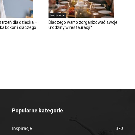
Inspiracje
trzeń dla dziecka –
Dlaczego warto zorganizować swoje
ka kokon i dlaczego
urodziny w restauracji?
Popularne kategorie
Inspiracje
370