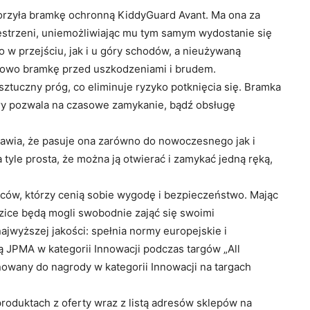
orzyła bramkę ochronną KiddyGuard Avant. Ma ona za
estrzeni, uniemożliwiając mu tym samym wydostanie się
w przejściu, jak i u góry schodów, a nieużywaną
kowo bramkę przed uszkodzeniami i brudem.
ztuczny próg, co eliminuje ryzyko potknięcia się. Bramka
ry pozwala na czasowe zamykanie, bądź obsługę
awia, że pasuje ona zarówno do nowoczesnego jak i
 tyle prosta, że można ją otwierać i zamykać jedną ręką,
iców, którzy cenią sobie wygodę i bezpieczeństwo. Mając
dzice będą mogli swobodnie zająć się swoimi
jwyższej jakości: spełnia normy europejskie i
 JPMA w kategorii Innowacji podczas targów „All
owany do nagrody w kategorii Innowacji na targach
produktach z oferty wraz z listą adresów sklepów na