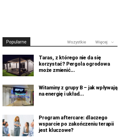
Popularne
Wszystkie
Więcej
Taras, z którego nie da się
korzystać? Pergola ogrodowa
może zmienić...
Witaminy z grupy B – jak wpływają
na energię i układ...
Program aftercare: dlaczego
wsparcie po zakończeniu terapii
jest kluczowe?