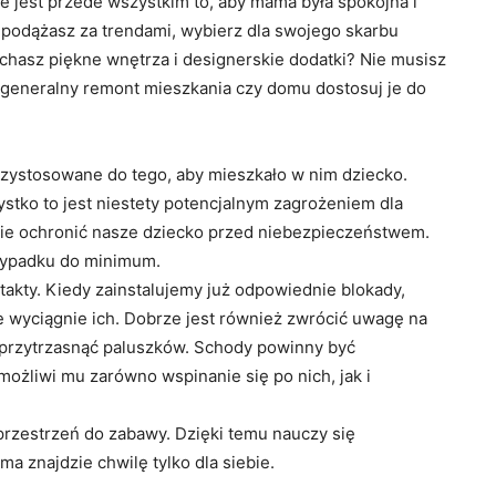
ne jest przede wszystkim to, aby mama była spokojna i
 podążasz za trendami, wybierz dla swojego skarbu
hasz piękne wnętrza i designerskie dodatki? Nie musisz
 generalny remont mieszkania czy domu dostosuj je do
rzystosowane do tego, aby mieszkało w nim dziecko.
stko to jest niestety potencjalnym zagrożeniem dla
nie ochronić nasze dziecko przed niebezpieczeństwem.
ypadku do minimum.
akty. Kiedy zainstalujemy już odpowiednie blokady,
ie wyciągnie ich. Dobrze jest również zwrócić uwagę na
e przytrzasnąć paluszków. Schody powinny być
ożliwi mu zarówno wspinanie się po nich, jak i
zestrzeń do zabawy. Dzięki temu nauczy się
 znajdzie chwilę tylko dla siebie.