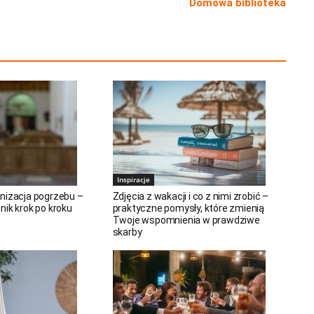
Domowa biblioteka
Inspiracje
nizacja pogrzebu –
Zdjęcia z wakacji i co z nimi zrobić –
nik krok po kroku
praktyczne pomysły, które zmienią
Twoje wspomnienia w prawdziwe
skarby