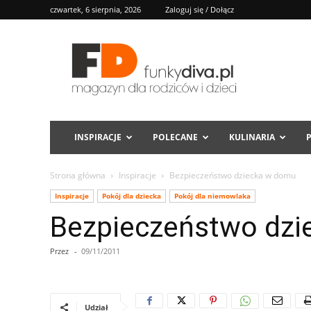
czwartek, 6 sierpnia, 2026
Zaloguj się / Dołącz
FD
INSPIRACJE
POLECANE
KULINARIA
Strona główna
Inspiracje
Bezpieczeństwo dziecka w domu
Inspiracje
Pokój dla dziecka
Pokój dla niemowlaka
Bezpieczeństwo dzi
Przez
-
09/11/2011
Udział