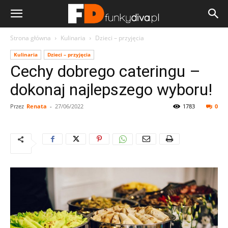
Strona główna
Kulinaria
Dzieci – przyjęcia
Kulinaria
Dzieci – przyjęcia
Cechy dobrego cateringu –
dokonaj najlepszego wyboru!
Przez
Renata
-
27/06/2022
1783
0