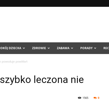
POKÓJ DZIECKA
ZDROWIE
ZABAWA
PORADY
REC
ie powoduje powikłań
szybko leczona nie
1565
0