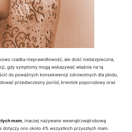
nkowo rzadka nieprawidłowość, ale dość niebezpieczna,
acji, gdy symptomy mogą wskazywać właśnie na tą
ścić do poważnych konsekwencji zdrowotnych dla płodu,
odować przedwczesny poród, krwotok poporodowy oraz
szłych mam
, inaczej nazywane wewnątrzwątrobową
ce dotyczy ono około 4% wszystkich przyszłych mam.