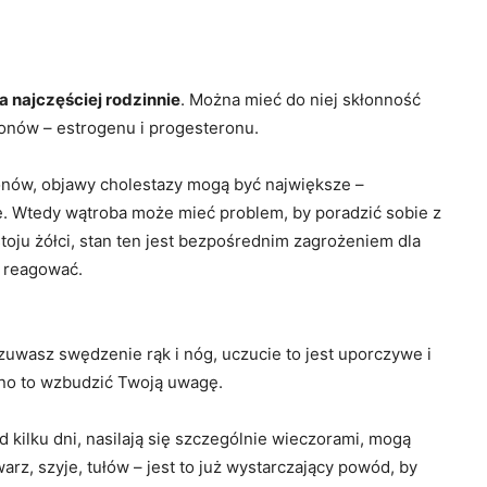
 najczęściej rodzinnie
. Można mieć do niej skłonność
onów – estrogenu i progesteronu.
nów, objawy cholestazy mogą być największe –
ze. Wtedy wątroba może mieć problem, by poradzić sobie z
ju żółci, stan ten jest bezpośrednim zagrożeniem dla
y reagować.
dczuwasz swędzenie rąk i nóg, uczucie to jest uporczywe i
no to wzbudzić Twoją uwagę.
 kilku dni, nasilają się szczególnie wieczorami, mogą
rz, szyje, tułów – jest to już wystarczający powód, by