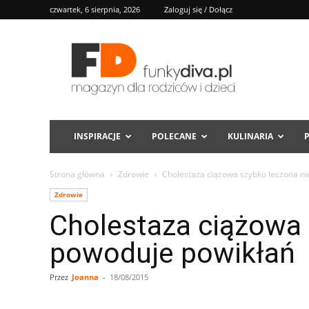
czwartek, 6 sierpnia, 2026
Zaloguj się / Dołącz
FD
INSPIRACJE
POLECANE
KULINARIA
Strona główna
Zdrowie
Cholestaza ciążowa szybko leczona n
Zdrowie
Cholestaza ciążowa 
powoduje powikłań
Przez
Joanna
-
18/08/2015