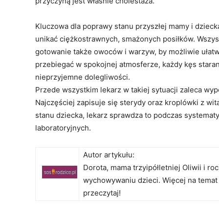
przyczyną jest właśnie cholestaza.
Kluczowa dla poprawy stanu przyszłej mamy i dziecka
unikać ciężkostrawnych, smażonych posiłków. Wszys
gotowanie także owoców i warzyw, by możliwie ułat
przebiegać w spokojnej atmosferze, każdy kęs staran
nieprzyjemne dolegliwości.
Przede wszystkim lekarz w takiej sytuacji zaleca wy
Najczęściej zapisuje się sterydy oraz kroplówki z wi
stanu dziecka, lekarz sprawdza to podczas systema
laboratoryjnych.
Autor artykułu:
Dorota, mama trzyipółletniej Oliwii i 
wychowywaniu dzieci. Więcej na temat
przeczytaj!