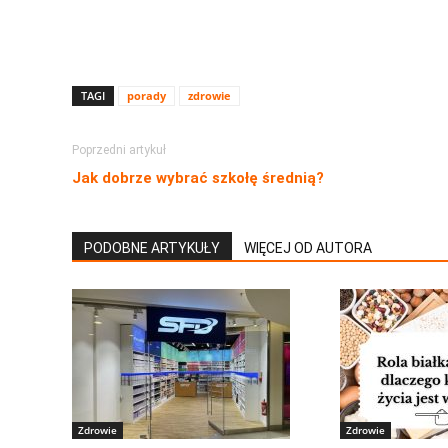
TAGI
porady
zdrowie
Poprzedni artykuł
Jak dobrze wybrać szkołę średnią?
PODOBNE ARTYKUŁY
WIĘCEJ OD AUTORA
Zdrowie
Zdrowie