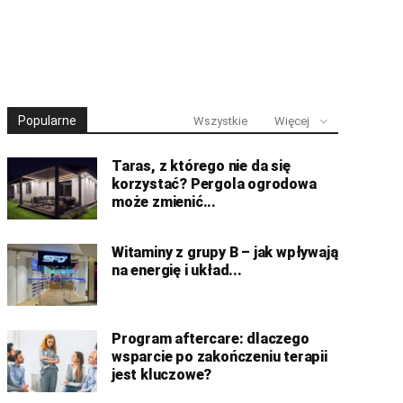
Popularne
Wszystkie
Więcej
Taras, z którego nie da się
korzystać? Pergola ogrodowa
może zmienić...
Witaminy z grupy B – jak wpływają
na energię i układ...
Program aftercare: dlaczego
wsparcie po zakończeniu terapii
jest kluczowe?