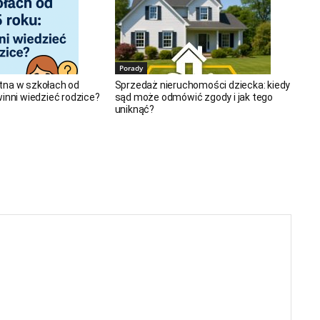
Porady
tna w szkołach od
Sprzedaż nieruchomości dziecka: kiedy
winni wiedzieć rodzice?
sąd może odmówić zgody i jak tego
uniknąć?