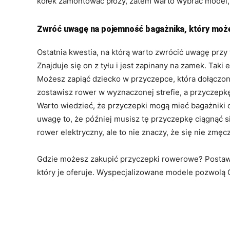
kółek zamontować płozy, zatem warto wybrać model, 
Zwróć uwagę na pojemność bagażnika, który może
Ostatnia kwestia, na którą warto zwrócić uwagę prz
Znajduje się on z tyłu i jest zapinany na zamek. Tak
Możesz zapiąć dziecko w przyczepce, która dołączona
zostawisz rower w wyznaczonej strefie, a przyczepkę
Warto wiedzieć, że przyczepki mogą mieć bagażniki 
uwagę to, że później musisz tę przyczepkę ciągnąć s
rower elektryczny, ale to nie znaczy, że się nie zmęc
Gdzie możesz zakupić przyczepki rowerowe? Postaw n
który je oferuje. Wyspecjalizowane modele pozwolą 