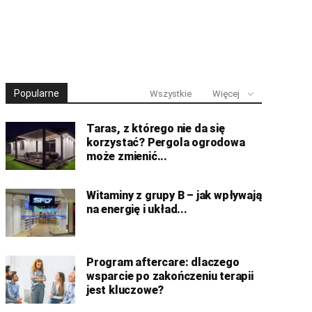
Popularne
Wszystkie
Więcej
Taras, z którego nie da się
korzystać? Pergola ogrodowa
może zmienić...
Witaminy z grupy B – jak wpływają
na energię i układ...
Program aftercare: dlaczego
wsparcie po zakończeniu terapii
jest kluczowe?