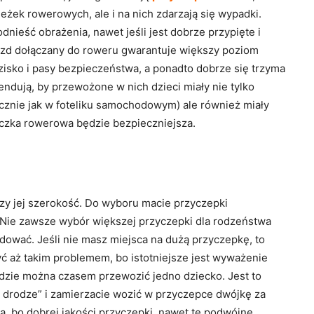
eżek rowerowych, ale i na nich zdarzają się wypadki.
dnieść obrażenia, nawet jeśli jest dobrze przypięte i
jazd dołączany do roweru gwarantuje większy poziom
isko i pasy bezpieczeństwa, a ponadto dobrze się trzyma
dują, by przewożone w nich dzieci miały nie tylko
icznie jak w foteliku samochodowym) ale również miały
eczka rowerowa będzie bezpieczniejsza.
zy jej szerokość. Do wyboru macie przyczepki
. Nie zawsze wybór większej przyczepki dla rodzeństwa
adować. Jeśli nie masz miejsca na dużą przyczepkę, to
ć aż takim problemem, bo istotniejsze jest wyważenie
dzie można czasem przewozić jedno dziecko. Jest to
w drodze” i zamierzacie wozić w przyczepce dwójkę za
a, bo dobrej jakości przyczepki, nawet te podwójne