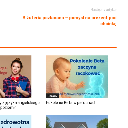
Następny artykuł
Biżuteria pozłacana – pomysł na prezent pod
choinkę
Porady
 z języka angielskiego
Pokolenie Beta w pieluchach
j poziom?