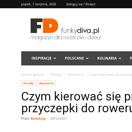
piątek, 7 sierpnia, 2026
Zaloguj się / Dołącz
FD
INSPIRACJE
POLECANE
KULINARIA
Strona główna
Porady
Akcesoria
Czym kierować się przy w
Porady
Akcesoria
Czym kierować się p
przyczepki do rower
Przez
Redakcja
-
03/12/2021