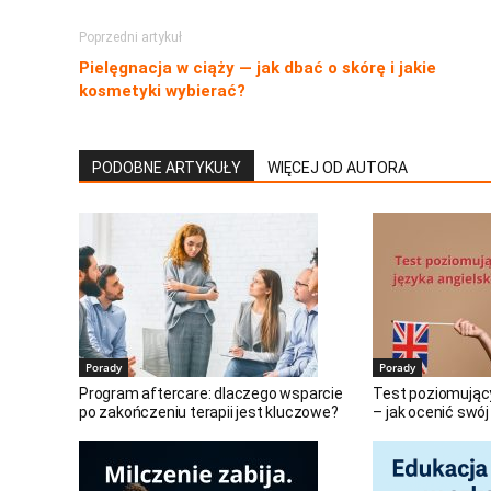
Poprzedni artykuł
Pielęgnacja w ciąży — jak dbać o skórę i jakie
kosmetyki wybierać?
PODOBNE ARTYKUŁY
WIĘCEJ OD AUTORA
Porady
Porady
Program aftercare: dlaczego wsparcie
Test poziomujący
po zakończeniu terapii jest kluczowe?
– jak ocenić swó