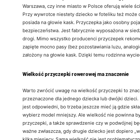
Warszawa, czy inne miasto w Polsce oferują wiele ści
Przy wywrotce niestety dziecko w foteliku też może o
posiada na głowie kask. Przyczepka jako osobny po
bezpieczeństwa. Jest fabrycznie wyposażona w siedz
drogi. Mimo wszystko producenci przyczepek rekomen
zapięte mocno pasy (bez pozostawiania luzu, analog
założony na głowie kask. Dzięki temu rodzinna wyci
Wielkość przyczepki rowerowej ma znaczenie
Warto zwrócić uwagę na wielkość przyczepki to znac
przeznaczone dla jednego dziecka lub dwójki dzieci
jest odpowiedni, bo trzeba jeszcze mieć ją gdzie skł
wybierz model mniejszy. Ale wielkość nie powinna by
przyczepki, a także sprawdzenie czy w podwójnej bę
ważne zwłaszcza, gdy drugie dziecko jest dopiero „
kilka miesięcy. Sama wielkość nie jest problematyczn