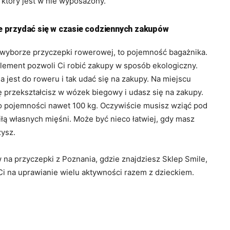
który jest w nie wyposażony.
 przydać się w czasie codziennych zakupów
y wyborze przyczepki rowerowej, to pojemność bagażnika.
i element pozwoli Ci robić zakupy w sposób ekologiczny.
 jest do roweru i tak udać się na zakupy. Na miejscu
 przekształcisz w wózek biegowy i udasz się na zakupy.
o pojemności nawet 100 kg. Oczywiście musisz wziąć pod
iłą własnych mięśni. Może być nieco łatwiej, gdy masz
zysz.
a przyczepki z Poznania, gdzie znajdziesz Sklep Smile,
Ci na uprawianie wielu aktywności razem z dzieckiem.