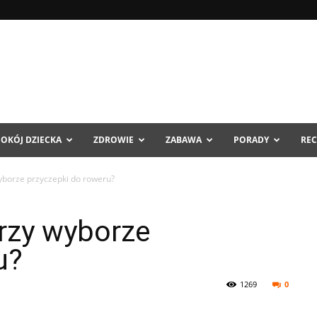
POKÓJ DZIECKA
ZDROWIE
ZABAWA
PORADY
REC
yborze przyczepki do roweru?
rzy wyborze
u?
1269
0