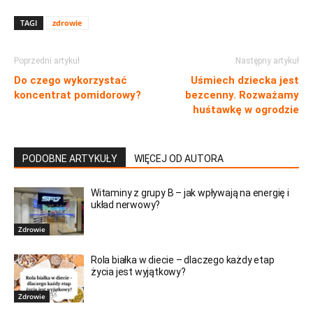
TAGI
zdrowie
Poprzedni artykuł
Następny artykuł
Do czego wykorzystać
Uśmiech dziecka jest
koncentrat pomidorowy?
bezcenny. Rozważamy
huśtawkę w ogrodzie
PODOBNE ARTYKUŁY
WIĘCEJ OD AUTORA
Witaminy z grupy B – jak wpływają na energię i
układ nerwowy?
Zdrowie
Rola białka w diecie – dlaczego każdy etap
życia jest wyjątkowy?
Zdrowie