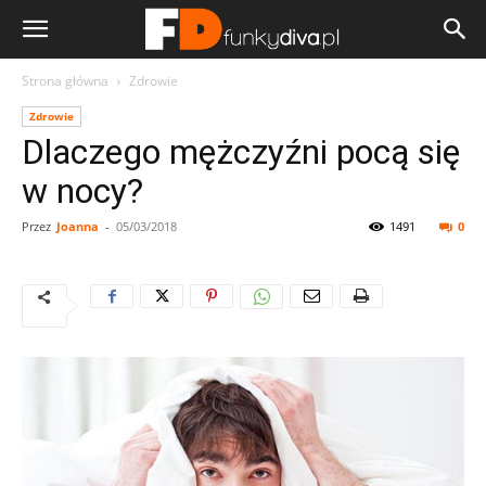
Strona główna
Zdrowie
Zdrowie
Dlaczego mężczyźni pocą się
w nocy?
Przez
Joanna
-
05/03/2018
1491
0