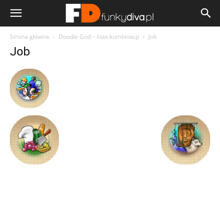
Strona główna
Doodle God – lista kombinacji
Job
Job