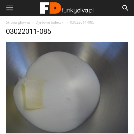
Strona główna
Dyniowe bułeczki
03022011-085
03022011-085