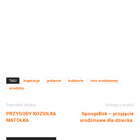
TAGI
inspiracje
jedzenie
kulinaria
tort urodzinowy
urodziny
Poprzedni artykuł
Następny artykuł
PRZYGODY KOZIOŁKA
SpongeBob – przyjęcie
MATOŁKA
urodzinowe dla dziecka.