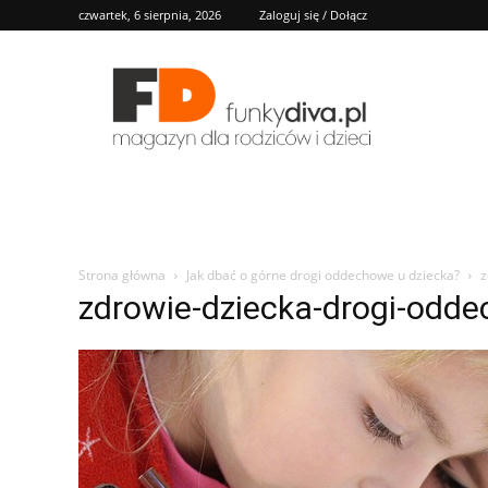
czwartek, 6 sierpnia, 2026
Zaloguj się / Dołącz
FD
Strona główna
Jak dbać o górne drogi oddechowe u dziecka?
z
zdrowie-dziecka-drogi-odde