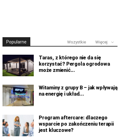
Popularne
Wszystkie
Więcej
Taras, z którego nie da się
korzystać? Pergola ogrodowa
może zmienić...
Witaminy z grupy B – jak wpływają
na energię i układ...
Program aftercare: dlaczego
wsparcie po zakończeniu terapii
jest kluczowe?