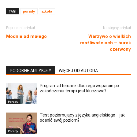
TAGI
porady
szkoła
Poprzedni artykuł
Następny artykuł
Modnie od małego
Warzywo o wielkich
możliwościach – burak
czerwony
PODOBNE ARTYKUŁY
WIĘCEJ OD AUTORA
Program aftercare: dlaczego wsparcie po
zakończeniu terapii jest kluczowe?
Porady
Test poziomujący z języka angielskiego – jak
ocenić swój poziom?
Porady