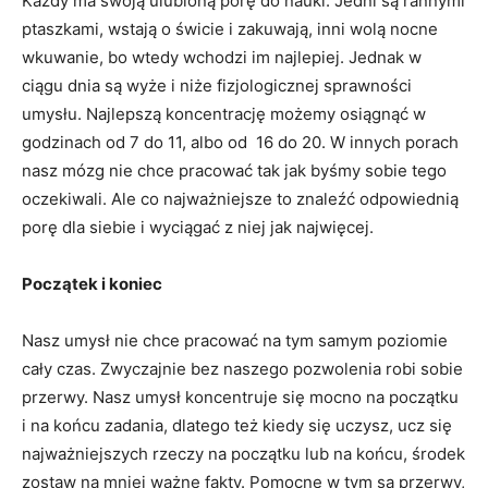
Każdy ma swoją ulubioną porę do nauki. Jedni są rannymi
ptaszkami, wstają o świcie i zakuwają, inni wolą nocne
wkuwanie, bo wtedy wchodzi im najlepiej. Jednak w
ciągu dnia są wyże i niże fizjologicznej sprawności
umysłu. Najlepszą koncentrację możemy osiągnąć w
godzinach od 7 do 11, albo od 16 do 20. W innych porach
nasz mózg nie chce pracować tak jak byśmy sobie tego
oczekiwali. Ale co najważniejsze to znaleźć odpowiednią
porę dla siebie i wyciągać z niej jak najwięcej.
Początek i koniec
Nasz umysł nie chce pracować na tym samym poziomie
cały czas. Zwyczajnie bez naszego pozwolenia robi sobie
przerwy. Nasz umysł koncentruje się mocno na początku
i na końcu zadania, dlatego też kiedy się uczysz, ucz się
najważniejszych rzeczy na początku lub na końcu, środek
zostaw na mniej ważne fakty. Pomocne w tym są przerwy,