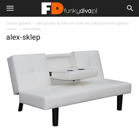
Strona główna
Jak sprawić by biel nie stała się żółcią pomimo upływu
czasu.
alex-sklep
alex-sklep