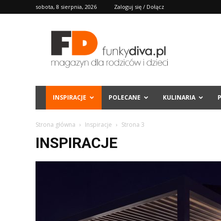
sobota, 8 sierpnia, 2026
Zaloguj się / Dołącz
FD
INSPIRACJE
POLECANE
KULINARIA
Strona główna
Inspiracje
Strona 3
INSPIRACJE