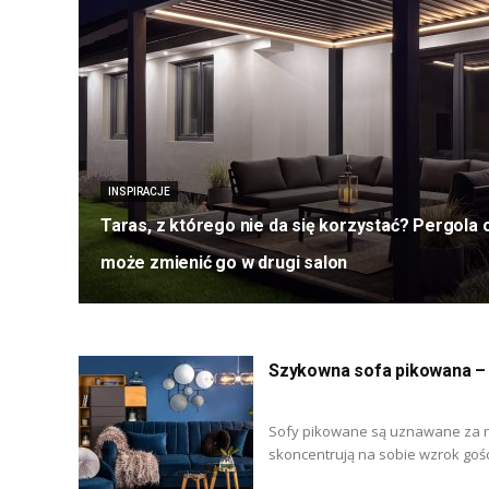
INSPIRACJE
Taras, z którego nie da się korzystać? Pergola
może zmienić go w drugi salon
Szykowna sofa pikowana – 
Sofy pikowane są uznawane za n
skoncentrują na sobie wzrok gości