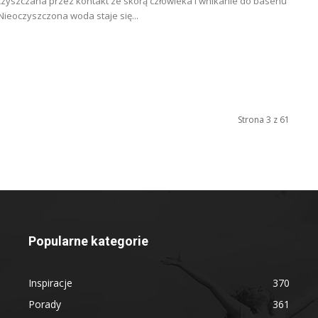
czyszczana przez kontakt ze skórą człowieka i wnikanie do basenu
 Nieoczyszczona woda staje się...
Strona 3 z 61
Popularne kategorie
Inspiracje
370
Porady
361