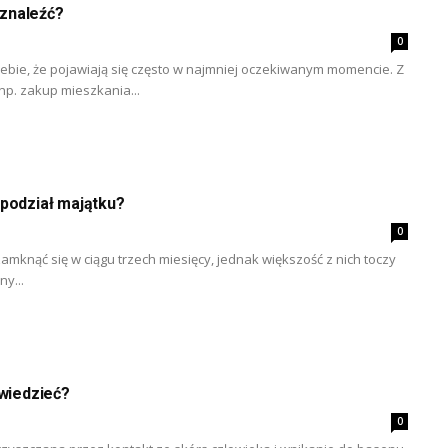
 znaleźć?
0
ebie, że pojawiają się często w najmniej oczekiwanym momencie. Z
 np. zakup mieszkania...
 podział majątku?
0
mknąć się w ciągu trzech miesięcy, jednak większość z nich toczy
ny...
 wiedzieć?
0