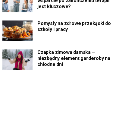
wsparcie po zakończeniu terapii
jest kluczowe?
Pomysły na zdrowe przekąski do
szkoły i pracy
Czapka zimowa damska –
niezbędny element garderoby na
chłodne dni