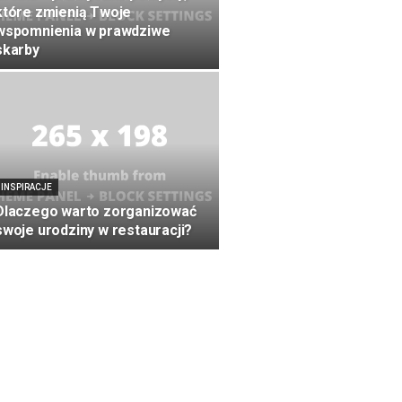
które zmienią Twoje
wspomnienia w prawdziwe
skarby
INSPIRACJE
Dlaczego warto zorganizować
swoje urodziny w restauracji?