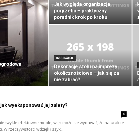
Jak wygląda organizacja
pogrzebu – praktyczny
poradnik krok po kroku
INSPIRACJE
 ogrodowa
Dekoracje stołu na imprezy
okolicznościowe – jak się za
nie zabrać?
jak wyeksponować jej zalety?
0
iezwykle efektowne meble, więc może się wydawać, że naturalnie
. W rzeczywistości wdzięk i szyk...