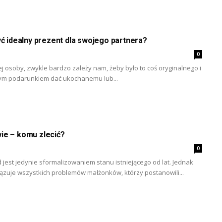
yć idealny prezent dla swojego partnera?
0
j osoby, zwykle bardzo zależy nam, żeby było to coś oryginalnego i
tym podarunkiem dać ukochanemu lub...
ie – komu zlecić?
0
 jest jedynie sformalizowaniem stanu istniejącego od lat. Jednak
ązuje wszystkich problemów małżonków, którzy postanowili...