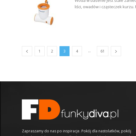
Woda w basenie jest stale zanie
liści, owadów i cząsteczek kurzu.
...
1
2
3
4
61
Zapraszamy do nas po inspiracje. Pokój dla nastolatków, pokój