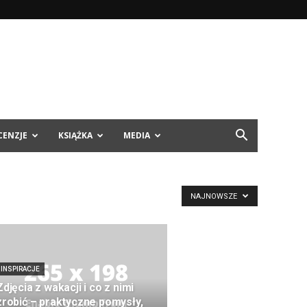
CENZJE
KSIĄŻKA
MEDIA
NAJNOWSZE
INSPIRACJE
Zdjęcia z wakacji i co z nimi
zrobić – praktyczne pomysły,